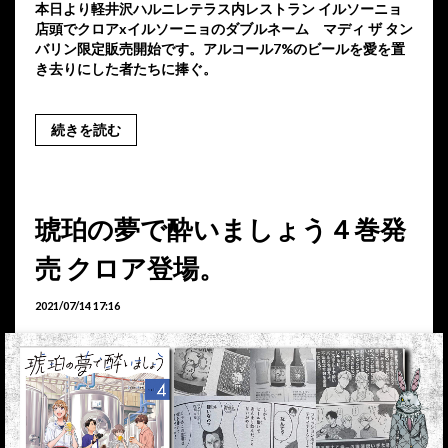
本日より軽井沢ハルニレテラス内レストラン イルソーニョ
店頭でクロアxイルソーニョのダブルネーム マディ ザ タン
バリン限定販売開始です。アルコール7%のビールを愛を置
き去りにした者たちに捧ぐ。
続きを読む
琥珀の夢で酔いましょう４巻発
売 クロア登場。
2021/07/14 17:16