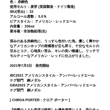
色： 赤銅色
使用モルト：麦芽 (英国製造・ドイツ製造)
IBU(苦み)： 33
アルコール度数： 5.0％
ビアスタイル： アメリカン・レッドエール
内容量： 330ml
要冷蔵・非加熱処理(生)
深みのある赤銅色に、うっすら色付いた泡。優しく爽やか
なアメリカンホップの柑橘香が立ち昇り、十分なモルトの
甘みとコク、心地良い苦み、キレの良い喉越し。リッチで
モルティーなアメリカン・レッドに仕上がりました。
2021年7月3日 発売開始
IBC2021 アメリカンスタイル・アンバー/レッドエール
ケグ部門 銅メダル
GBA2023 アメリカンスタイル・アンバー/レッドエール
ケグ部門 銅メダル
[ CHROA PORTER : クロア ポーター ]
【純愛のような高温で焙煎した濃色麦芽による、恋心チョ