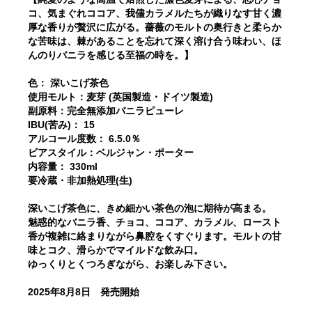
コ、気まぐれココア、我儘カラメルたちが織りなす甘く濃
厚な香りが贅沢に広がる。薔薇のモルトの奥行きと柔らか
な苦味は、棘があることを忘れて深く溶け合う味わい、ほ
んのりバニラを感じる至福の時を。】
色： 深いこげ茶色
使用モルト：麦芽 (英国製造・ドイツ製造)
副原料：完全無添加バニラピューレ
IBU(苦み)： 15
アルコール度数： 6.5.0％
ビアスタイル：ベルジャン・ポーター
内容量： 330ml
要冷蔵・非加熱処理(生)
深いこげ茶色に、きめ細かい茶色の泡に期待が高まる。
魅惑的なバニラ香、チョコ、ココア、カラメル、ロースト
香が複雑に絡まりながら鼻腔をくすぐります。モルトの甘
味とコク、滑らかでマイルドな飲み口。
ゆっくりとくつろぎながら、お楽しみ下さい。
2025年8月8日 発売開始