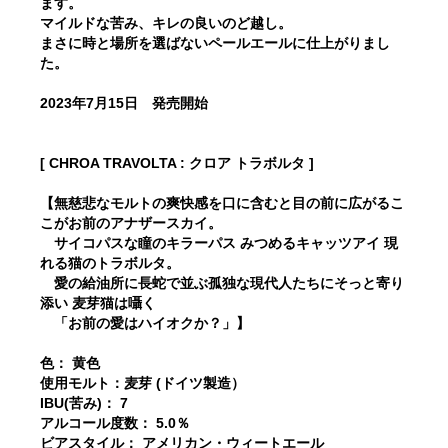
ます。
マイルドな苦み、キレの良いのど越し。
まさに時と場所を選ばないペールエールに仕上がりまし
た。
2023年7月15日 発売開始
[ CHROA TRAVOLTA : クロア トラボルタ ]
【無慈悲なモルトの爽快感を口に含むと目の前に広がるこ
こがお前のアナザースカイ。
サイコパスな瞳のキラーパス みつめるキャッツアイ 現
れる猫のトラボルタ。
愛の給油所に長蛇で並ぶ孤独な現代人たちにそっと寄り
添い 麦芽猫は囁く
「お前の愛はハイオクか？」】
色： 黄色
使用モルト：麦芽 (ドイツ製造）
IBU(苦み)： 7
アルコール度数： 5.0％
ビアスタイル： アメリカン・ウィートエール