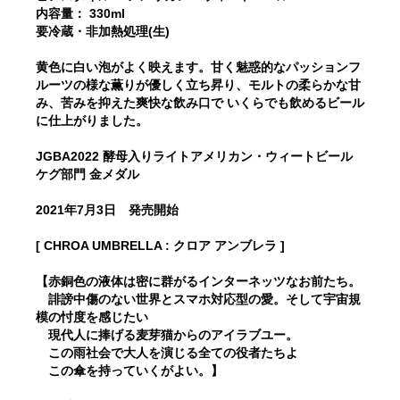
内容量： 330ml
要冷蔵・非加熱処理(生)
黄色に白い泡がよく映えます。甘く魅惑的なパッションフ
ルーツの様な薫りが優しく立ち昇り、モルトの柔らかな甘
み、苦みを抑えた爽快な飲み口で いくらでも飲めるビール
に仕上がりました。
JGBA2022 酵母入りライトアメリカン・ウィートビール
ケグ部門 金メダル
2021年7月3日 発売開始
[ CHROA UMBRELLA : クロア アンブレラ ]
【赤銅色の液体は密に群がるインターネッツなお前たち。
誹謗中傷のない世界とスマホ対応型の愛。そして宇宙規
模の忖度を感じたい
現代人に捧げる麦芽猫からのアイラブユー。
この雨社会で大人を演じる全ての役者たちよ
この傘を持っていくがよい。】