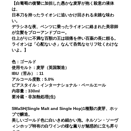
【白葡萄の復讐に加担した愚かな麦芽が抱く殺意の液体
は、
日本刀を持ったライオンに追いかけ回される未踏な味わ
い。
デラシネな夜、ベンツに乗ったライオンに絡まれた美容師
が立髪をブローアンドブロー。
仕上がりに不満な百獣の王は頭痛を伴い百薬の長に頼る。
ライオンは「心配ないさ」なんて呑気なセリフ吐くわけな
いよ。】
色：ゴールド
使用モルト：麦芽（英国製造）
IBU（苦み）：11
アルコール度数：5.0%
ビアスタイル：インターナショナル・ペールエール
内容量：330ml
要冷蔵・非加熱処理(生)
SMaSH(Single Malt and Single Hop)1種類の麦芽、ホッ
プで醸造。
美しいゴールド色に白いきめ細かい泡。ネルソン・ソーヴ
ィンホップ特有の白ワインの様な薫りが魅惑的に立ち昇り