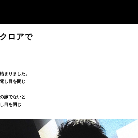
間はクロアで
が始まりました。
発電し目を閉じ
茶の嫁でないと
認し目を閉じ