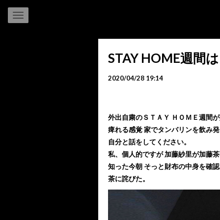
STAY HOME週
2020/04/28 19:14
外出自粛のＳＴＡＹ ＨＯＭＥ週間
痺れる感覚 家でタンバリンを飲み
自分と話をしてください。
私、個人的ですが 加藤紗里が加藤
知った今朝 そっと財布の中身を確
茶に詫びた。