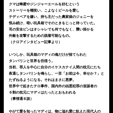
クマは蜂蜜やジンジャーエールを好むという
ストーリーを嘲笑い、こよなくビールを愛し
テディベアを嫌い、持ち主だった農家娘のジェニーを
恨み続け、暗い玩具箱でそのときをじっと待っていた。
耳の安全ピンはオシャレでも何でもなく、襲い掛かる
外敵を攻撃するための脱着可能なもの。
（クロアインタビュー記事より）
いつしか、玩具箱のマディの魂だけが捨てられた
タンバリンと世界を彷徨う。
当初、罪人を中心に自分のイケスカナイ人間の枕元にたち
夜通しタンバリンを鳴らし、一言「お前は今、幸せか？」と
たずねるようになる。それはまさに悪夢。
世界中で起きたテロ事件、国内外の凶悪犯罪の首謀者の
６割の枕元にマディはたったとおもわれる
（事情通Ｂ談）
やがて愛を知ったマディは、物に溢れ愛に飢えた現代人の