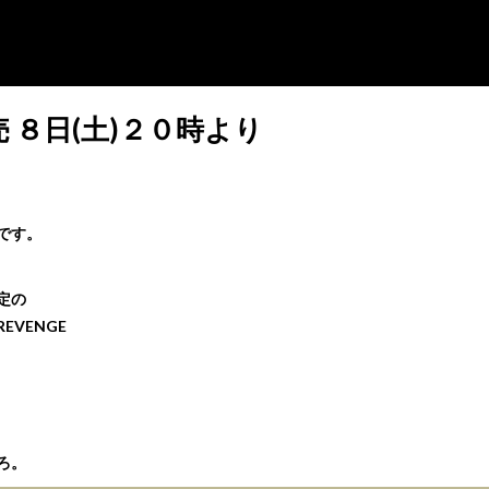
 ８日(土)２０時より
です。
定の
VENGE
ろ。